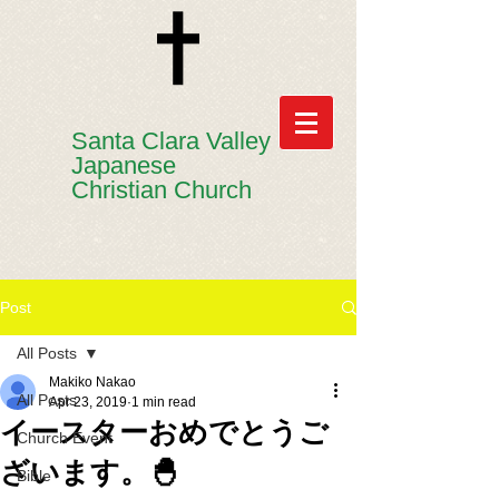
​​Santa Clara Valley
Japanese
Christian Church
Post
All Posts
Makiko Nakao
All Posts
Apr 23, 2019
1 min read
イースターおめでとうご
Church Event
ざいます。🐣
Bible