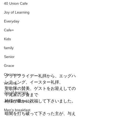
40 Union Cafe
Joy of Learning
Everyday
Cafe+
Kids
family
Senior
Grace
Christmas
グッドフライデー礼拝から、エッグハ
ンティング、イースター礼拝、
Worship
聖歌隊の賛美、ゲストをお迎えしての
Joy of learning
中尾家の夕食まで
神様が豊かに祝福して下さいました。
Joy of Discovery
Men’s breakfast
暗闇を打ち破って下さった主が、与え