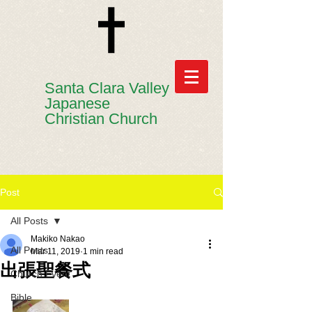
​​Santa Clara Valley
Japanese
Christian Church
Post
All Posts
Makiko Nakao
All Posts
Mar 11, 2019
1 min read
出張聖餐式
Church Event
Bible