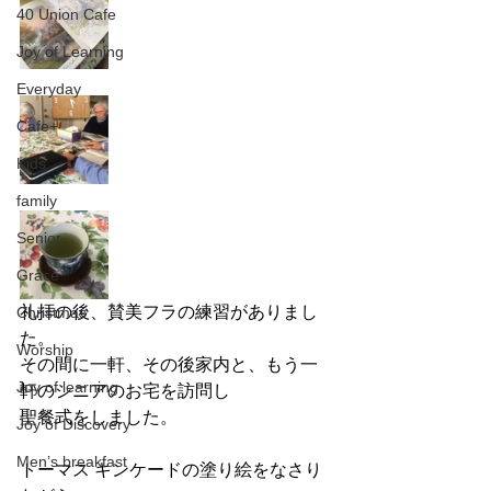
40 Union Cafe
Joy of Learning
Everyday
Cafe+
Kids
family
Senior
Grace
礼拝の後、賛美フラの練習がありまし
Christmas
た。
Worship
その間に一軒、その後家内と、もう一
Joy of learning
軒のシニアのお宅を訪問し
聖餐式をしました。
Joy of Discovery
Men’s breakfast
トーマス キンケードの塗り絵をなさり