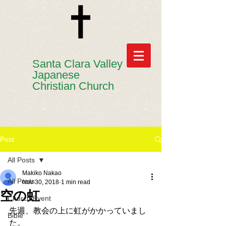
​​Santa Clara Valley
Japanese
Christian Church
Post
All Posts
Makiko Nakao
All Posts
Nov 30, 2018
1 min read
空の虹
Church Event
先週、教会の上に虹がかかっていまし
Bible
た。