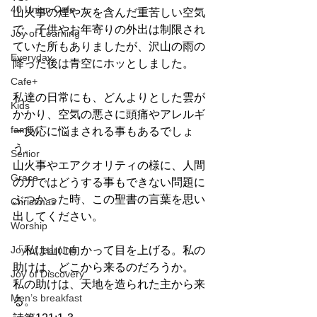
40 Union Cafe
山火事の煙や灰を含んだ重苦しい空気
で、子供やお年寄りの外出は制限され
Joy of Learning
ていた所もありましたが、沢山の雨の
Everyday
降った後は青空にホッとしました。
Cafe+
私達の日常にも、どんよりとした雲が
Kids
かかり、空気の悪さに頭痛やアレルギ
family
ー反応に悩まされる事もあるでしょ
う。
Senior
山火事やエアクオリティの様に、人間
Grace
の力ではどうする事もできない問題に
ぶつかった時、この聖書の言葉を思い
Christmas
出してください。
Worship
Joy of learning
「私は山に向かって目を上げる。私の
助けは、どこから来るのだろうか。
Joy of Discovery
私の助けは、天地を造られた主から来
Men’s breakfast
る。