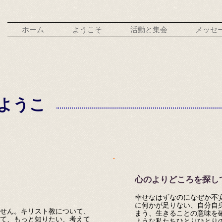
ホーム
ようこそ
活動と集会
メッセ
ようこ
心のよりどころを探し
幸せなはずなのになぜか不
に何かが足りない、自分自
せん。キリスト教について、
まう、生きることの意味を
て、もっと知りたい、考えて
ような私たちひとりひとり