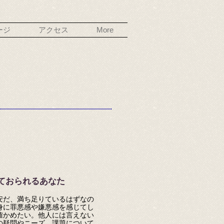
ージ
アクセス
More
ておられるあなた
安だ、満ち足りているはずなの
身に罪悪感や嫌悪感を感じてし
確かめたい。他人には言えない
の疑問やニーズ、課題について