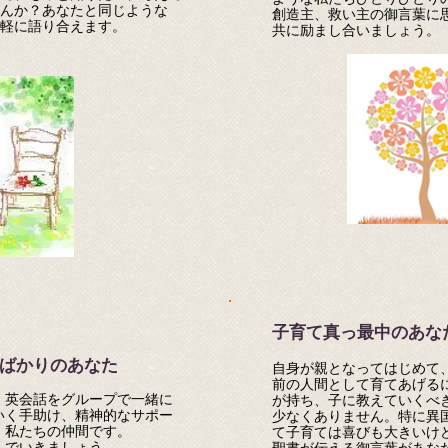
んか？あなたと同じような
創造主、救い主の御言葉に
軽に語り合えます。
共に励まし合いましょう。
子育て真っ最中のあな
ばかりのあなた
自身が親となってはじめて
前の人間として育てあげる
、英会話をグループで一緒に
が持ち、子に教えていくべ
いく手助け、精神的なサポー
少なくありません。特に異
、私たちの仲間です。
て子育ては喜びも大きいけ
んでいきましょう。