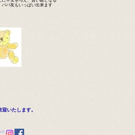
たに平安を与え、賢い親となる
、パパ友もいっぱい出来ます
歓迎いたします。
ed.