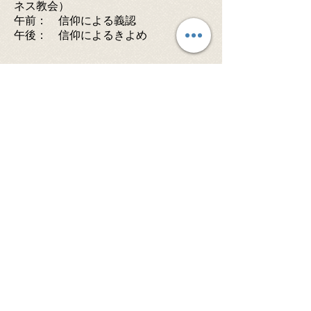
ネス教会）
午前： 信仰による義認
​午後： 信仰によるきよめ
茶道とキリスト教
2018年1月26日
関真二牧師（ホノルル教会）
© 2026 Santa Clara Valley Japanese
Christian Church - All rights reserved.
当サイト内の文章・画像等、内容の無断転載及
び複製等の行為はご遠慮ください。