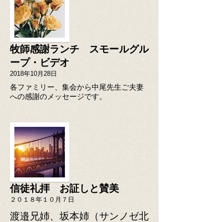
牧師感謝ランチ スモールグル
ープ・ビデオ
2018年10月28日
​各ファミリー、集会から中尾先生ご夫妻
への感謝のメッセージです。
信徒礼拝 お証しと賛美
２０１８年１０月７日
渡邉兄姉、坂本姉（サンノゼ北