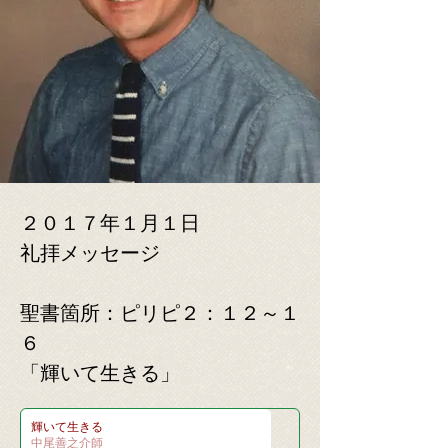
２０１７年１月１日
​礼拝メッセージ
​聖書箇所：ピリピ２：１２～１
６
​「輝いて生きる」
輝いて生きる
中尾善之介師