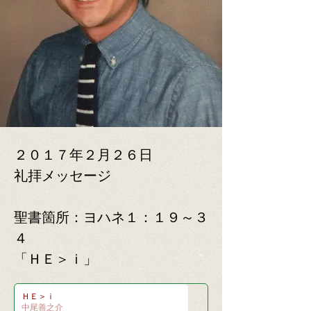
２０１７年２月２６日
​礼拝メッセージ
​聖書箇所：ヨハネ１：１９～３
４
「ＨＥ＞ｉ」
ＨＥ＞ｉ
中尾善之介