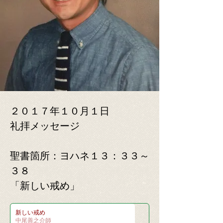
２０１７年１０月１日
​礼拝メッセージ
​聖書箇所：ヨハネ１３：３３～
３８
「新しい戒め
」
新しい戒め
中尾善之介師