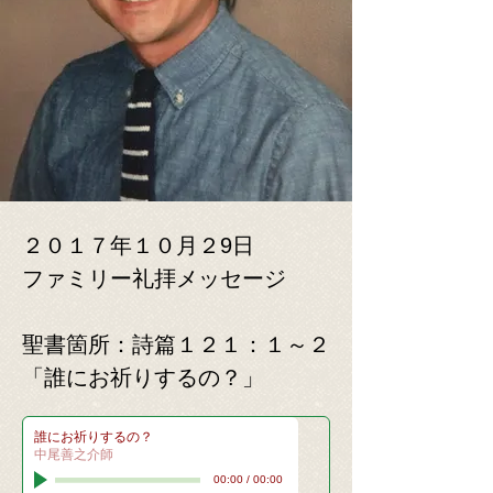
２０１７年１０月２9日
​ファミリー礼拝メッセージ
​聖書箇所：詩篇１２１：１～２
「誰にお祈りするの？
」
誰にお祈りするの？
中尾善之介師
00:00
/
00:00