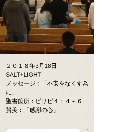
２０１８年3月18日
​SALT+LIGHT
メッセージ：「不安をなくす為
に」
​聖書箇所：ピリピ４：４～６
​賛美：「感謝の心」
​