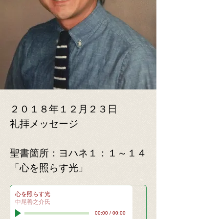
２０１８年１２月２３日
礼拝メッセージ
​聖書箇所：ヨハネ１：１～１４
「心を照らす光」
心を照らす光
中尾善之介氏
00:00
/
00:00